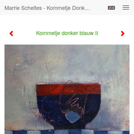
Marrie Scheltes - Kommetje Donker Blauw II
Tog
navi
Kommetje donker blauw II