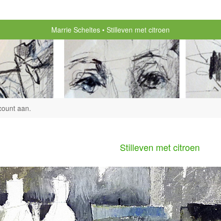
Marrie Scheltes
Stilleven met citroen
count aan
.
Stilleven met citroen