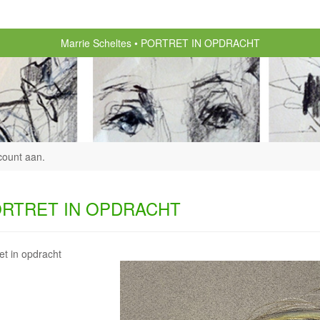
Marrie Scheltes
PORTRET IN OPDRACHT
count aan
.
RTRET IN OPDRACHT
et in opdracht